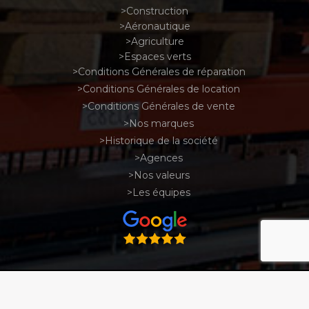
Construction
Aéronautique
Agriculture
Espaces verts
Conditions Générales de réparation
Conditions Générales de location
Conditions Générales de vente
Nos marques
Historique de la société
Agences
Nos valeurs
Les équipes
recaptcha
Mentions légales
Plan du site
Charte d'utilisation des données personnelles