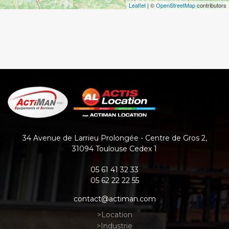
Leaflet
| ©
OpenStreetMap
contributors
34 Avenue de Larrieu Prolongée - Centre de Gros 2
,
31094
Toulouse Cedex 1
05 61 41 32 33
05 62 22 22 55
contact@actiman.com
Location
Industrie