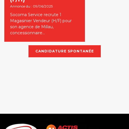
Annonce du : 09/06/2025
Socoma Service recrute 1
Magasinier Vendeur (H/F) pour
son agence de Millau,
concessionnaire…
CANDIDATURE SPONTANÉE