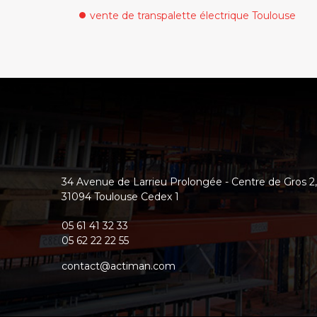
vente de transpalette électrique Toulouse
34 Avenue de Larrieu Prolongée - Centre de Gros 2
,
31094
Toulouse Cedex 1
05 61 41 32 33
05 62 22 22 55
contact@actiman.com