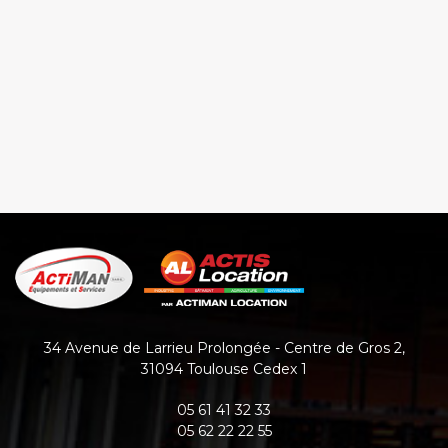
34 Avenue de Larrieu Prolongée - Centre de Gros 2
,
31094
Toulouse Cedex 1
05 61 41 32 33
05 62 22 22 55